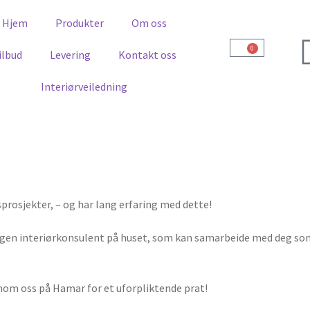
Hjem
Produkter
Om oss
0
ilbud
Levering
Kontakt oss
Interiørveiledning
sprosjekter, – og har lang erfaring med dette!
egen interiørkonsulent på huset, som kan samarbeide med deg som k
nnom oss på Hamar for et uforpliktende prat!