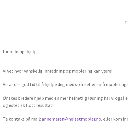
T
Innredningshjelp
Vi vet hvor vanskelig innredning og møblering kan være!
Vi tar oss god tid til å hjelpe deg med store eller små møblering
Ønskes bredere hjelp med en mer helhetlig løsning har vi også 
og estetisk flott resultat!
Ta kontakt på mail:
annemaren@helsetmobler.no
, eller kom i