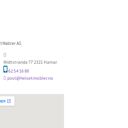
t Møbler AS
Midtstranda 77 2321 Hamar
62 54 16 80
post@helsetmobler.no