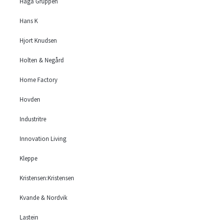
Haga Gruppen
Hans K
Hjort Knudsen
Holten & Negård
Home Factory
Hovden
Industritre
Innovation Living
Kleppe
Kristensen:Kristensen
Kvande & Nordvik
Lastein