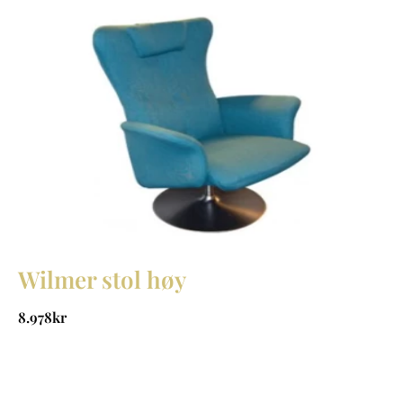
Wilmer stol høy
8.978
kr