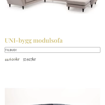
UNI-bygg modulsofa
TILBUD!
44.620
kr
37.927
kr