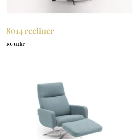
8014 recliner
10.914
kr