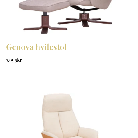
Genova hvilestol
7.995
kr