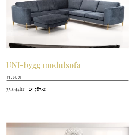
UNI-bygg modulsofa
TILBUD!
35.044
kr
29.787
kr