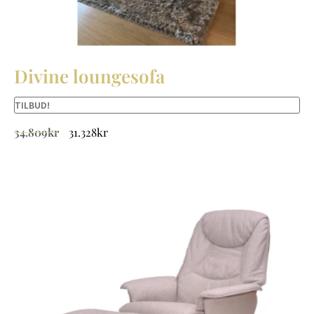
Divine loungesofa
TILBUD!
34.809
kr
31.328
kr