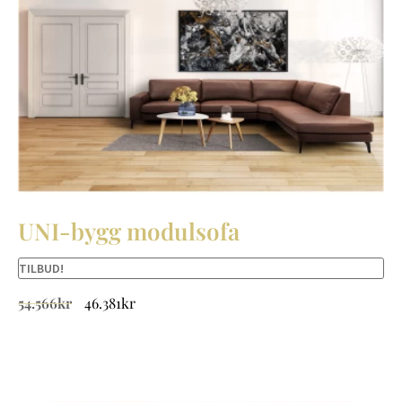
UNI-bygg modulsofa
TILBUD!
54.566
kr
46.381
kr