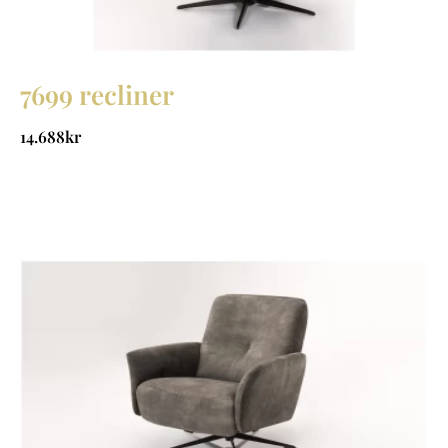
7699 recliner
14.688
kr