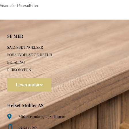
Viser alle 16 resultater
SE MER
SALGSBETINGELSER
FORSENDELSE OG RETUR
BETALING
PERSONVERN
Leverandør
Helset Møbler AS
Midtstranda 77 2321 Hamar
62 54 16 80