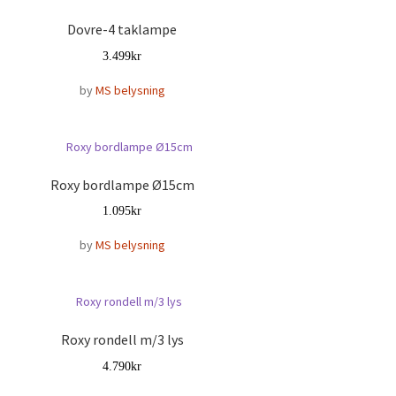
Dovre-4 taklampe
3.499
kr
by
MS belysning
Roxy bordlampe Ø15cm
1.095
kr
by
MS belysning
Roxy rondell m/3 lys
4.790
kr