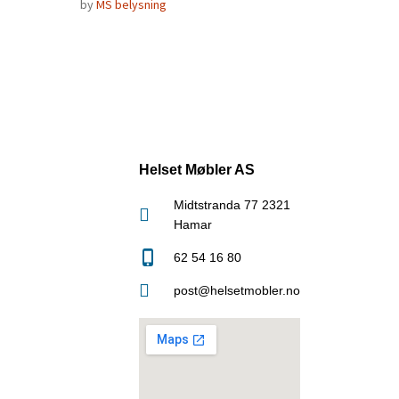
by
MS belysning
Helset Møbler AS
Midtstranda 77 2321
Hamar
62 54 16 80
post@helsetmobler.no