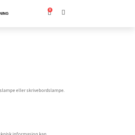
0
NING
slampe eller skrivebordslampe.
 teknisk informasjon kan