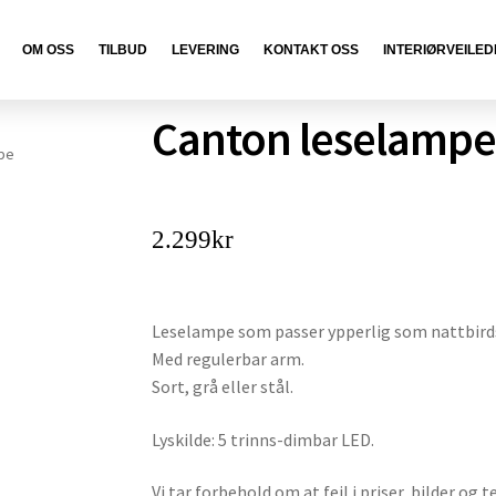
OM OSS
TILBUD
LEVERING
KONTAKT OSS
INTERIØRVEILED
Canton leselampe
pe
2.299
kr
Leselampe som passer ypperlig som nattbird
Med regulerbar arm.
Sort, grå eller stål.
Lyskilde: 5 trinns-dimbar LED.
Vi tar forbehold om at feil i priser, bilder og