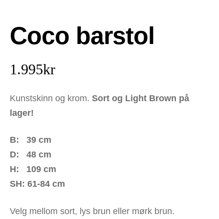
Coco barstol
1.995
kr
Kunstskinn og krom.
Sort og Light Brown på
lager!
B: 39 cm
D: 48 cm
H: 109 cm
SH: 61-84 cm
Velg mellom sort, lys brun eller mørk brun.