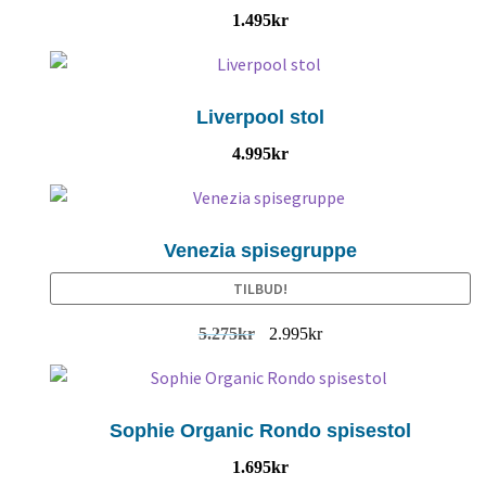
1.495
kr
Liverpool stol
4.995
kr
Venezia spisegruppe
TILBUD!
5.275
kr
2.995
kr
Sophie Organic Rondo spisestol
1.695
kr