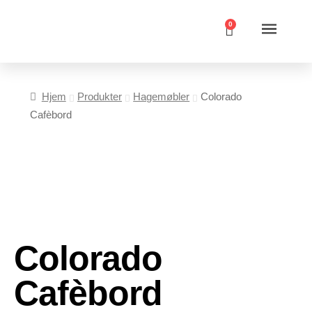
0
Hjem
Produkter
Hagemøbler
Colorado
Cafèbord
Colorado
Cafèbord