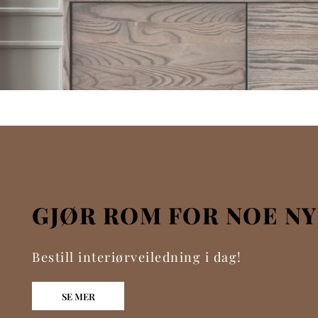
GJØR ROM FOR NOE N
Bestill interiørveiledning i dag!
SE MER