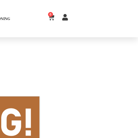
0
DNING