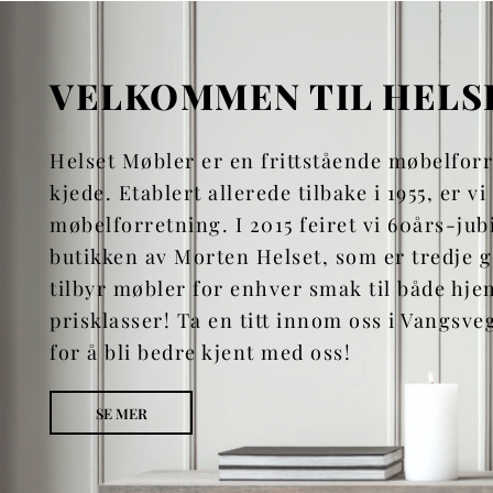
VELKOMMEN TIL HELS
Helset Møbler er en frittstående møbelfor
kjede. Etablert allerede tilbake i 1955, er vi
møbelforretning. I 2015 feiret vi 60års-jub
butikken av Morten Helset, som er tredje g
tilbyr møbler for enhver smak til både hjem
prisklasser! Ta en titt innom oss i Vangsve
for å bli bedre kjent med oss!
SE MER