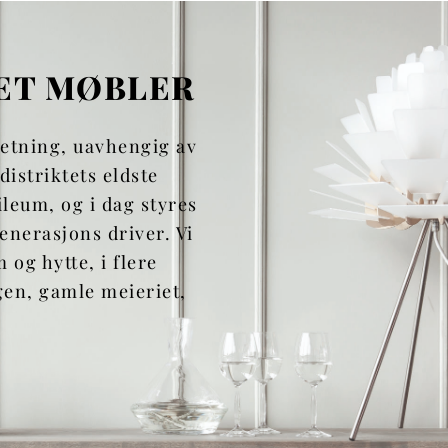
ET MØBLER
retning, uavhengig av
 distriktets eldste
ileum, og i dag styres
enerasjons driver. Vi
 og hytte, i flere
gen, gamle meieriet,