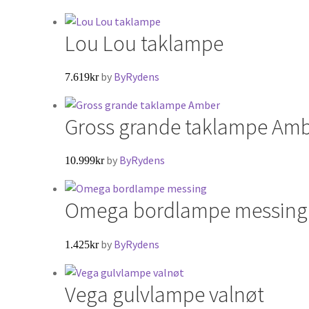
Lou Lou taklampe
by
ByRydens
7.619
kr
Gross grande taklampe Am
by
ByRydens
10.999
kr
Omega bordlampe messing
by
ByRydens
1.425
kr
Vega gulvlampe valnøt