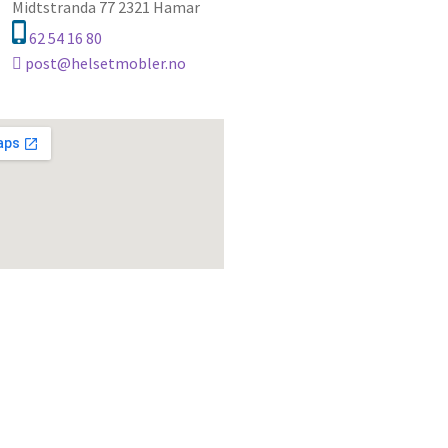
Midtstranda 77 2321 Hamar
62 54 16 80
post@helsetmobler.no