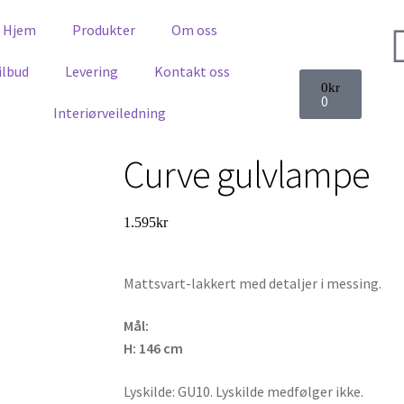
Hjem
Produkter
Om oss
ilbud
Levering
Kontakt oss
0
kr
0
Interiørveiledning
Curve gulvlampe
1.595
kr
Mattsvart-lakkert med detaljer i messing.
Mål:
H: 146 cm
Lyskilde: GU10. Lyskilde medfølger ikke.