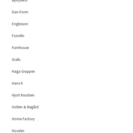
ByRydens
Dan-Form
Englesson
Formfin
Furnhouse
Grafu
Haga Gruppen
Hans K
Hjort Knudsen
Holten & Negård
Home Factory
Hovden