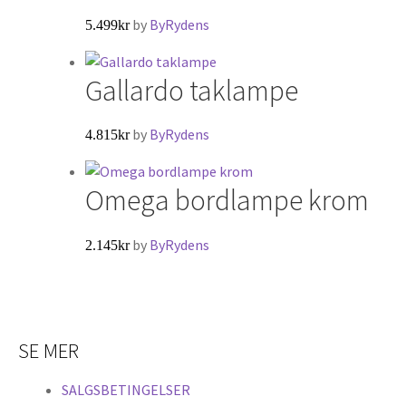
by
ByRydens
5.499
kr
Gallardo taklampe
by
ByRydens
4.815
kr
Omega bordlampe krom
by
ByRydens
2.145
kr
SE MER
SALGSBETINGELSER