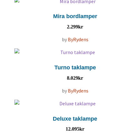
Mira bordlamper
2.299
kr
by
ByRydens
Turno taklampe
8.029
kr
by
ByRydens
Deluxe taklampe
12.095
kr