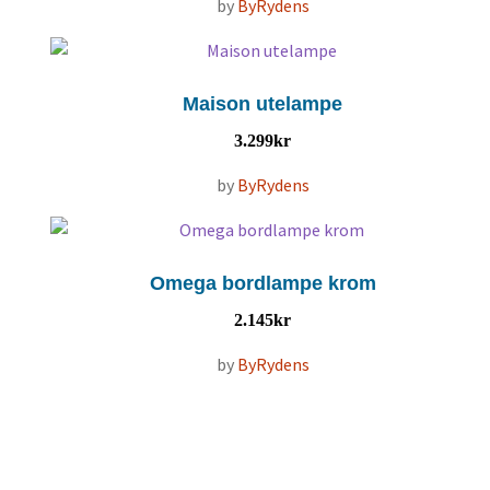
by
ByRydens
Maison utelampe
3.299
kr
by
ByRydens
Omega bordlampe krom
2.145
kr
by
ByRydens