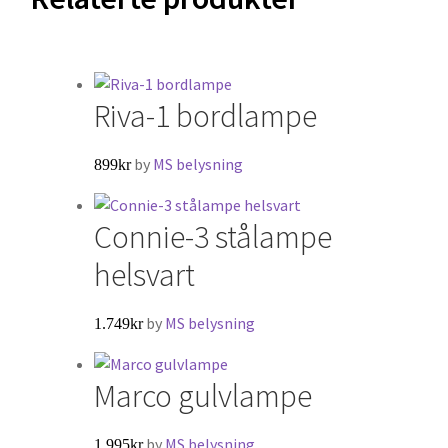
Riva-1 bordlampe
by
MS belysning
899
kr
Connie-3 stålampe
helsvart
by
MS belysning
1.749
kr
Marco gulvlampe
by
MS belysning
1.995
kr