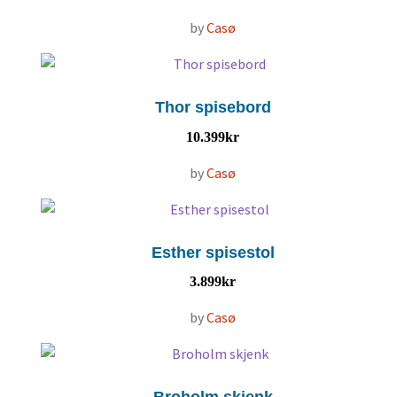
by
Casø
Thor spisebord
10.399
kr
by
Casø
Esther spisestol
3.899
kr
by
Casø