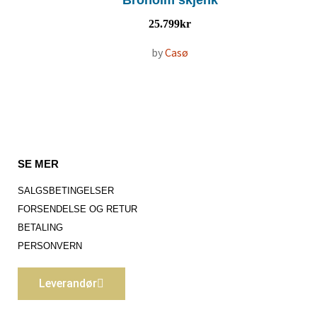
Broholm skjenk
25.799
kr
by
Casø
SE MER
SALGSBETINGELSER
FORSENDELSE OG RETUR
BETALING
PERSONVERN
Leverandør