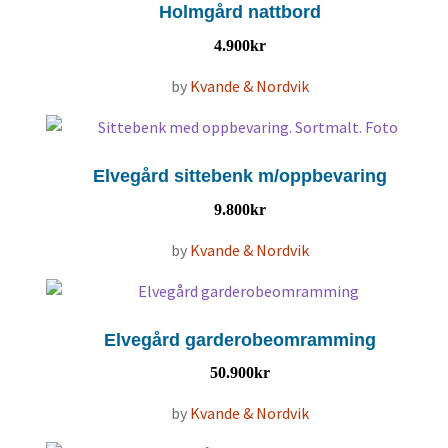
Holmgård nattbord
4.900
kr
by
Kvande & Nordvik
Elvegård sittebenk m/oppbevaring
9.800
kr
by
Kvande & Nordvik
Elvegård garderobeomramming
50.900
kr
by
Kvande & Nordvik