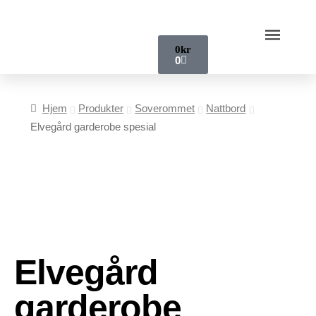
0
kr
0
Hjem
Produkter
Soverommet
Nattbord
Elvegård garderobe spesial
Elvegård
garderobe