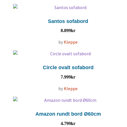
Santos sofabord
8.899
kr
by
Kleppe
Circle ovalt sofabord
7.999
kr
by
Kleppe
Amazon rundt bord Ø60cm
4.799
kr