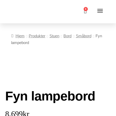
0
Hjem
Produkter
Stuen
Bord
Småbord
Fyn
lampebord
Fyn lampebord
8.699
kr