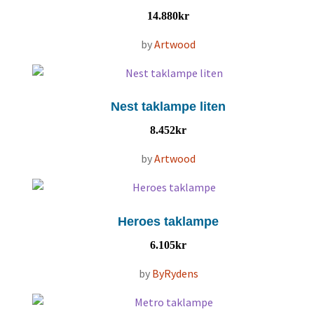
14.880
kr
by
Artwood
Nest taklampe liten
8.452
kr
by
Artwood
Heroes taklampe
6.105
kr
by
ByRydens