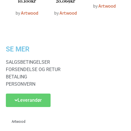
10.100
kr
20.069
kr
by
Artwood
by
Artwood
by
Artwood
SE MER
SALGSBETINGELSER
FORSENDELSE OG RETUR
BETALING
PERSONVERN
Leverandør
Artwood