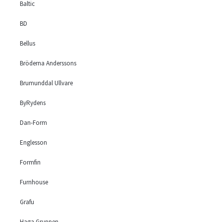
Baltic
BD
Bellus
Bröderna Anderssons
Brumunddal Ullvare
ByRydens
Dan-Form
Englesson
Formfin
Furnhouse
Grafu
Haga Gruppen