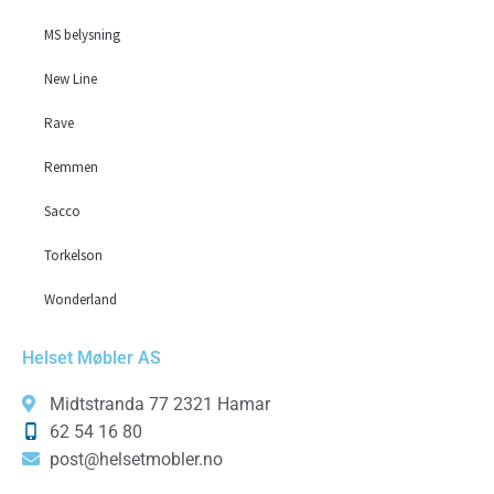
MS belysning
New Line
Rave
Remmen
Sacco
Torkelson
Wonderland
Helset Møbler AS
Midtstranda 77 2321 Hamar
62 54 16 80
post@helsetmobler.no