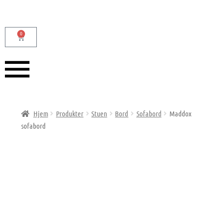
0
Hjem
Produkter
Stuen
Bord
Sofabord
Maddox
sofabord