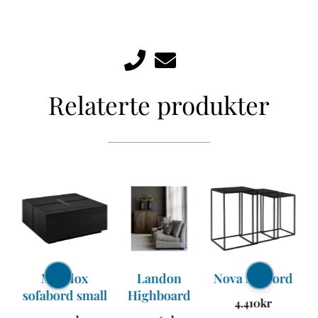
Relaterte produkter
Maddox
Landon
Nova settbord
B
tt
sofabord small
Highboard
4.410
kr