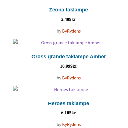
Zeona taklampe
2.409
kr
by
ByRydens
Gross grande taklampe Amber
10.999
kr
by
ByRydens
Heroes taklampe
6.105
kr
by
ByRydens