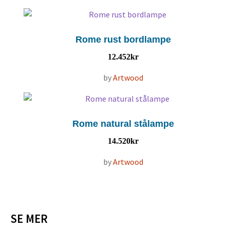
Rome rust bordlampe
12.452
kr
by
Artwood
Rome natural stålampe
14.520
kr
by
Artwood
SE MER