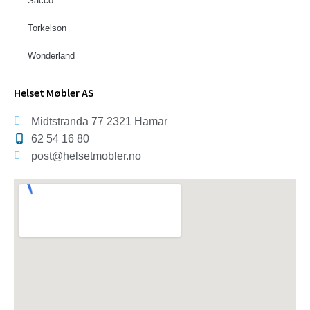
Sacco
Torkelson
Wonderland
Helset Møbler AS
Midtstranda 77 2321 Hamar
62 54 16 80
post@helsetmobler.no