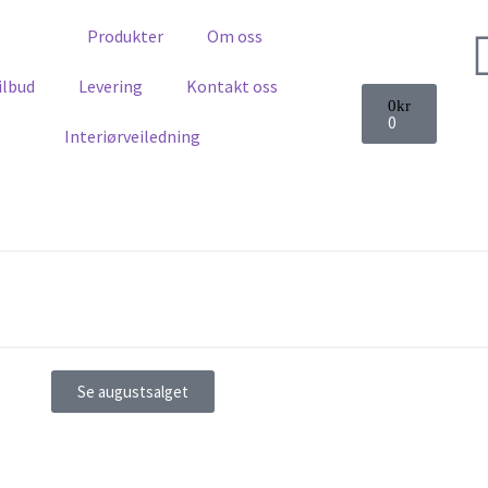
Hjem
Produkter
Om oss
ilbud
Levering
Kontakt oss
0
kr
0
Interiørveiledning
Se augustsalget