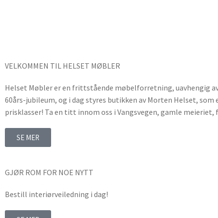
VELKOMMEN TIL HELSET MØBLER
Helset Møbler er en frittstående møbelforretning, uavhengig av kj
60års-jubileum, og i dag styres butikken av Morten Helset, som er
prisklasser! Ta en titt innom oss i Vangsvegen, gamle meieriet, f
SE MER
GJØR ROM FOR NOE NYTT
Bestill interiørveiledning i dag!