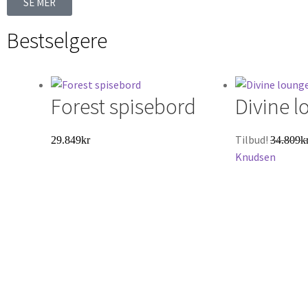
SE MER
Bestselgere
Forest spisebord
Divine 
Tilbud!
29.849
kr
34.809
k
Knudsen