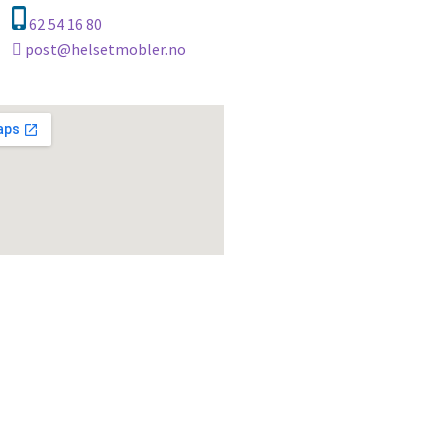
62 54 16 80
post@helsetmobler.no