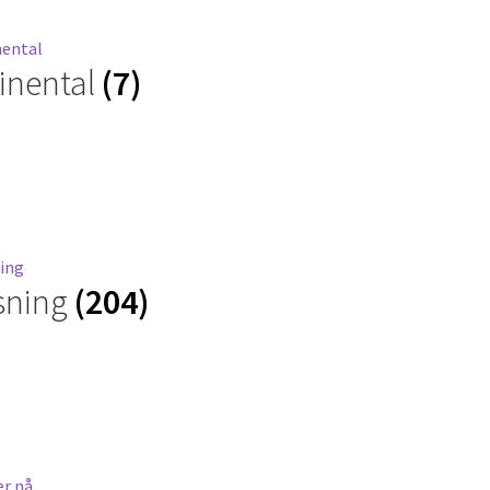
inental
(7)
sning
(204)