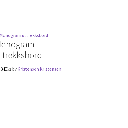
onogram
ttrekksbord
by
Kristensen:Kristensen
.343
kr