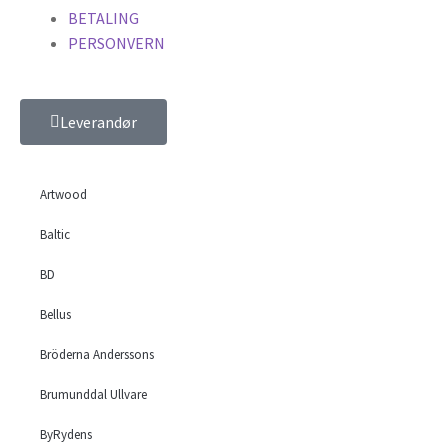
BETALING
PERSONVERN
Leverandør
Artwood
Baltic
BD
Bellus
Bröderna Anderssons
Brumunddal Ullvare
ByRydens