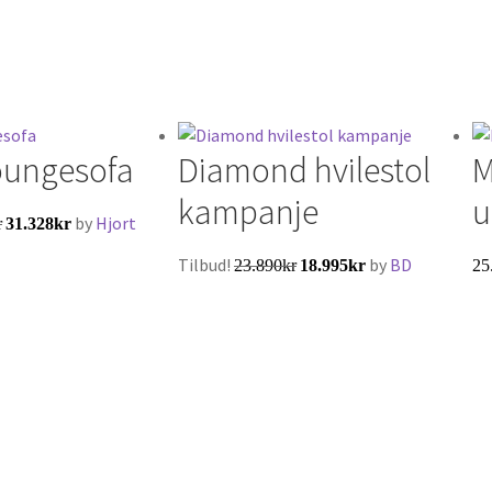
loungesofa
Diamond hvilestol
M
kampanje
u
by
Hjort
r
31.328
kr
Tilbud!
by
BD
23.890
kr
18.995
kr
25