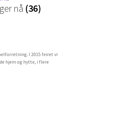
ager nå
(36)
lforretning. I 2015 feiret vi
de hjem og hytte, i flere