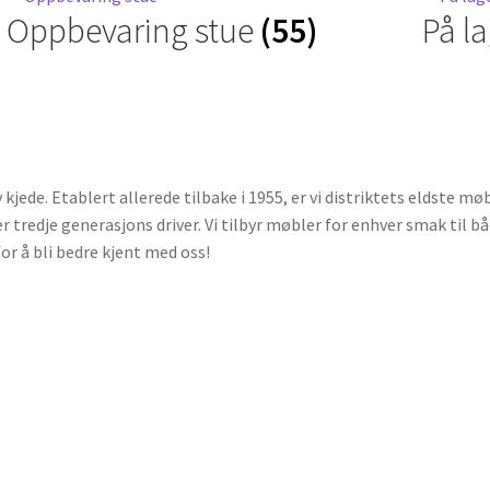
Oppbevaring stue
(55)
På l
ede. Etablert allerede tilbake i 1955, er vi distriktets eldste møbe
 tredje generasjons driver. Vi tilbyr møbler for enhver smak til bå
or å bli bedre kjent med oss!