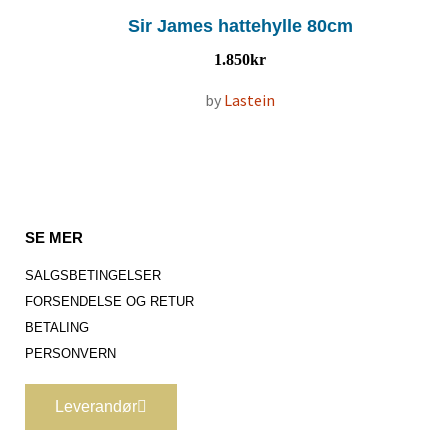
Sir James hattehylle 80cm
1.850
kr
by
Lastein
SE MER
SALGSBETINGELSER
FORSENDELSE OG RETUR
BETALING
PERSONVERN
Leverandør