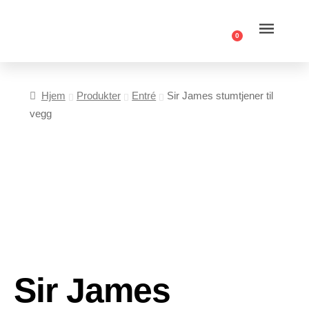
0
Hjem
Produkter
Entré
Sir James stumtjener til
vegg
Sir James