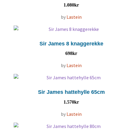
1.080
kr
by
Lastein
Sir James 8 knaggerekke
698
kr
by
Lastein
Sir James hattehylle 65cm
1.570
kr
by
Lastein