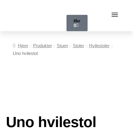
0
kr
0
Hjem
Produkter
Stuen
Stoler
Hvilestoler
Uno hvilestol
Uno hvilestol