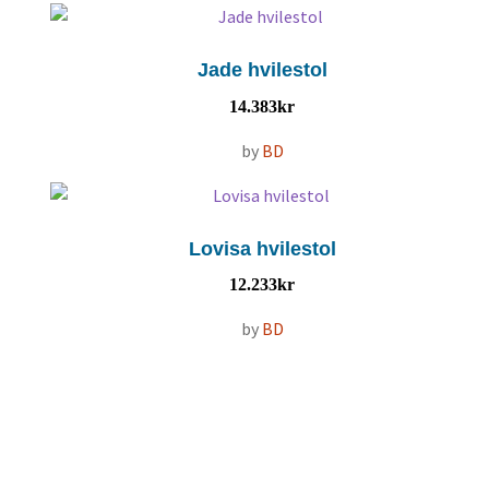
Jade hvilestol
14.383
kr
by
BD
Lovisa hvilestol
12.233
kr
by
BD