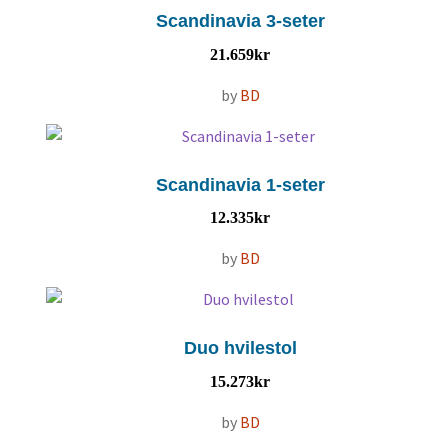
Scandinavia 3-seter
21.659
kr
by
BD
Scandinavia 1-seter
12.335
kr
by
BD
Duo hvilestol
15.273
kr
by
BD