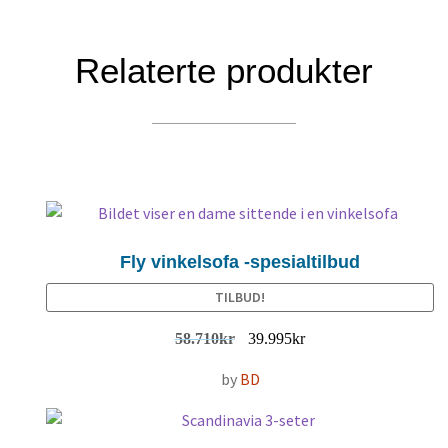
Relaterte produkter
Fly vinkelsofa -spesialtilbud
TILBUD!
58.710
kr
39.995
kr
by
BD