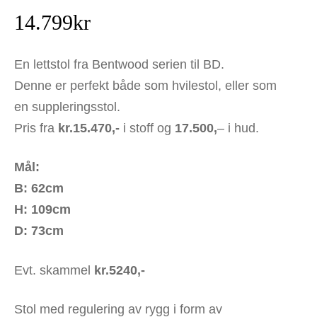
14.799
kr
En lettstol fra Bentwood serien til BD.
Denne er perfekt både som hvilestol, eller som
en suppleringsstol.
Pris fra
kr.15.470,-
i stoff og
17.500,
– i hud.
Mål:
B: 62cm
H: 109cm
D: 73cm
Evt. skammel
kr.5240,-
Stol med regulering av rygg i form av