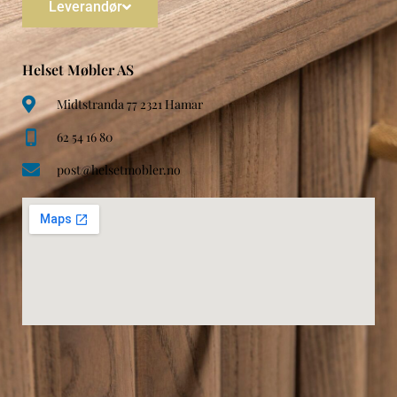
Leverandør
Helset Møbler AS
Midtstranda 77 2321 Hamar
62 54 16 80
post@helsetmobler.no