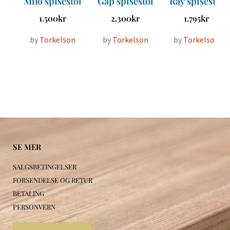
Milo spisestol
Gap spisestol
Ray spisestol
1.500
kr
2.300
kr
1.795
kr
by
Torkelson
by
Torkelson
by
Torkelson
SE MER
SALGSBETINGELSER
FORSENDELSE OG RETUR
BETALING
PERSONVERN