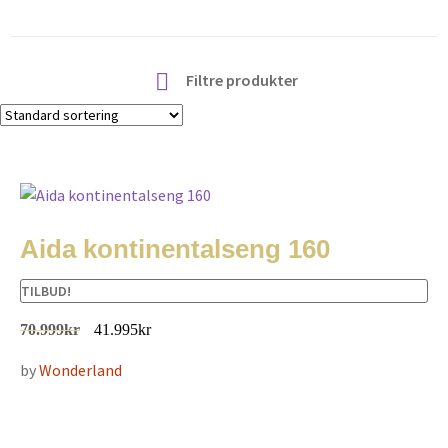
Filtre produkter
Aida kontinentalseng 160
TILBUD!
70.999
kr
41.995
kr
by
Wonderland