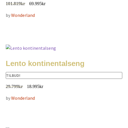
101.819
kr
69.995
kr
by
Wonderland
Lento kontinentalseng
TILBUD!
29.799
kr
18.995
kr
by
Wonderland