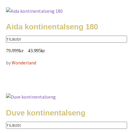
Aida kontinentalseng 180
TILBUD!
79.999
kr
43.995
kr
by
Wonderland
Duve kontinentalseng
TILBUD!