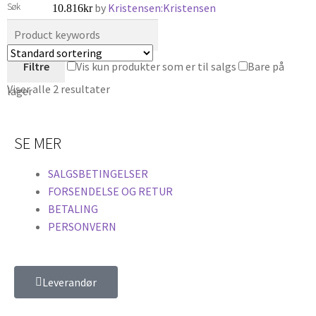
Søk
by
Kristensen:Kristensen
10.816
kr
Filtre
Vis kun produkter som er til salgs
Bare på
Viser alle 2 resultater
lager
SE MER
SALGSBETINGELSER
FORSENDELSE OG RETUR
BETALING
PERSONVERN
Leverandør