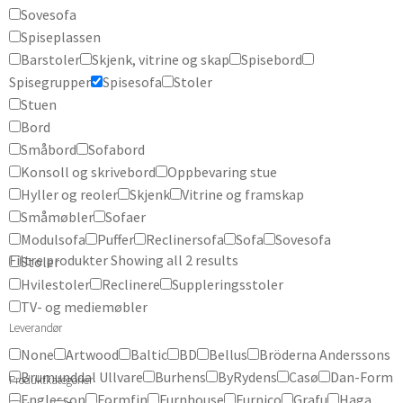
Sovesofa
Spiseplassen
Barstoler
Skjenk, vitrine og skap
Spisebord
Spisegrupper
Spisesofa
Stoler
Stuen
Bord
Småbord
Sofabord
Konsoll og skrivebord
Oppbevaring stue
Hyller og reoler
Skjenk
Vitrine og framskap
Småmøbler
Sofaer
Modulsofa
Puffer
Reclinersofa
Sofa
Sovesofa
Filtre produkter
Showing all 2 results
Stoler
Hvilestoler
Reclinere
Suppleringsstoler
TV- og mediemøbler
Leverandør
None
Artwood
Baltic
BD
Bellus
Bröderna Anderssons
Brumunddal Ullvare
Burhens
ByRydens
Casø
Dan-Form
Produktkategorier
Englesson
Formfin
Furnhouse
Furnico
Grafu
Haga