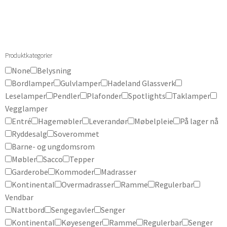
Produktkategorier
None
Belysning
Bordlamper
Gulvlamper
Hadeland Glassverk
Leselamper
Pendler
Plafonder
Spotlights
Taklamper
Vegglamper
Entré
Hagemøbler
Leverandør
Møbelpleie
På lager nå
Ryddesalg
Soverommet
Barne- og ungdomsrom
Møbler
Sacco
Tepper
Garderobe
Kommoder
Madrasser
Kontinental
Overmadrasser
Ramme
Regulerbar
Vendbar
Nattbord
Sengegavler
Senger
Kontinental
Køyesenger
Ramme
Regulerbar
Senger