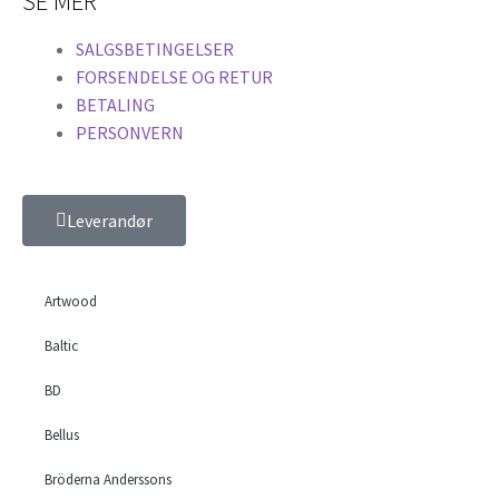
SE MER
Køyesenger
Ramme
SALGSBETINGELSER
Regulerbar
FORSENDELSE OG RETUR
Senger
BETALING
Sovesofa
PERSONVERN
Spiseplassen
Barstoler
Skjenk, vitrine og skap
Leverandør
Spisebord
Spisegrupper
Spisesofa
Artwood
Stoler
Stuen
Baltic
Bord
Småbord
BD
Sofabord
Bellus
Konsoll og skrivebord
Oppbevaring stue
Bröderna Anderssons
Hyller og reoler