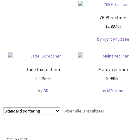
På lager nå
Ryddesalg
Soverommet
7699 recliner
Barne- og ungdomsrom
14.688
kr
Møbler
Sacco
by
Hjort Knudsen
Tepper
Garderobe
Kommoder
Madrasser
Jade lux recliner
Mainz recliner
Kontinental
22.796
kr
9.995
kr
Overmadrasser
by
BD
by
MD Home
Ramme
Regulerbar
Vendbar
Viser alle 9 resultater
Nattbord
Sengegavler
Senger
Kontinental