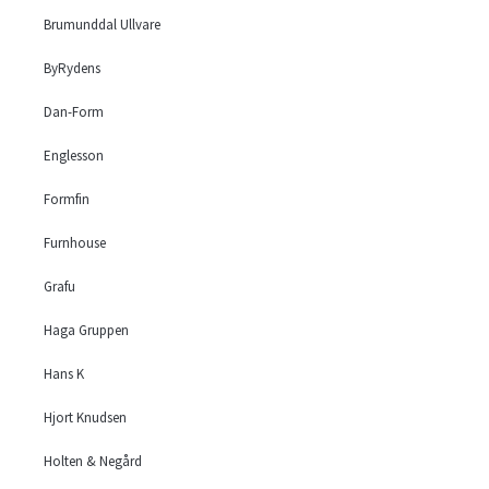
Skjenk
Brumunddal Ullvare
Vitrine og framskap
ByRydens
Småmøbler
Sofaer
Dan-Form
Modulsofa
Puffer
Englesson
Reclinersofa
Formfin
Sofa
Sovesofa
Furnhouse
Stoler
Hvilestoler
Grafu
Reclinere
Haga Gruppen
Suppleringsstoler
TV- og mediemøbler
Hans K
Leverandør
Hjort Knudsen
None
Artwood
Holten & Negård
Baltic