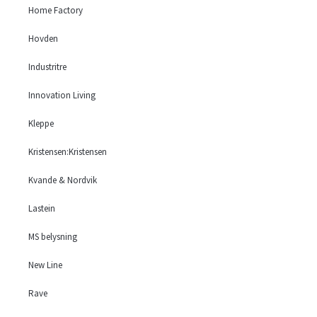
Home Factory
BD
Bellus
Hovden
Bröderna Anderssons
Brumunddal Ullvare
Industritre
Burhens
Innovation Living
ByRydens
Casø
Kleppe
Dan-Form
Englesson
Kristensen:Kristensen
Formfin
Kvande & Nordvik
Furnhouse
Furnico
Lastein
Grafu
Haga Gruppen
MS belysning
Hans K
New Line
Hjort Knudsen
Holten & Negård
Rave
Home Factory