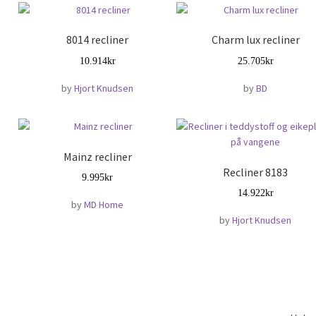
8014 recliner
Charm lux recliner
10.914
kr
25.705
kr
by
Hjort Knudsen
by
BD
Mainz recliner
Recliner 8183
9.995
kr
14.922
kr
by
MD Home
by
Hjort Knudsen