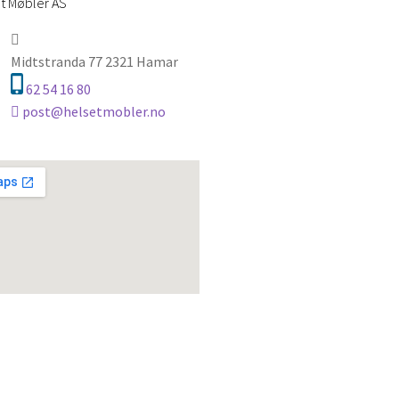
t Møbler AS
Midtstranda 77 2321 Hamar
62 54 16 80
post@helsetmobler.no