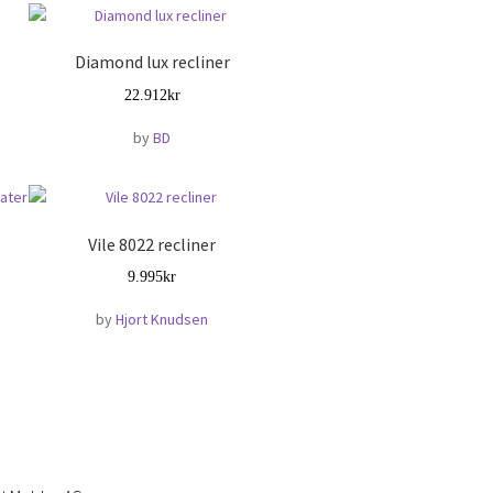
Diamond lux recliner
22.912
kr
by
BD
Vile 8022 recliner
9.995
kr
by
Hjort Knudsen