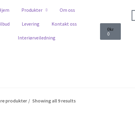
Hjem
Produkter
Om oss
ilbud
Levering
Kontakt oss
0
kr
Vis kun produkter som er til salgs
Bare på lag
0
Interiørveiledning
tre produkter
Showing all 9 results