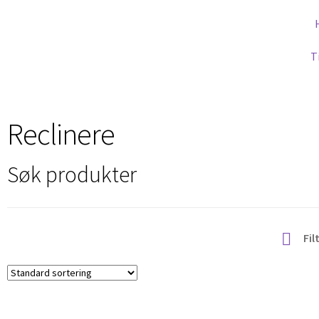
Produktkategorier
T
None
Belysning
Bordlamper
Gulvlamper
Reclinere
Hadeland Glassverk
Leselamper
Søk produkter
Pendler
Plafonder
Spotlights
Taklamper
Vegglamper
Fil
Entré
Hagemøbler
Leverandør
Møbelpleie