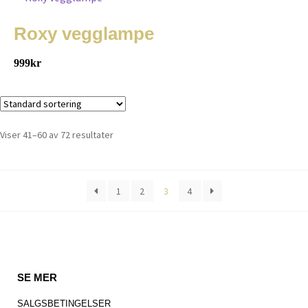
Roxy vegglampe
999
kr
Viser 41–60 av 72 resultater
1
2
3
4
SE MER
SALGSBETINGELSER