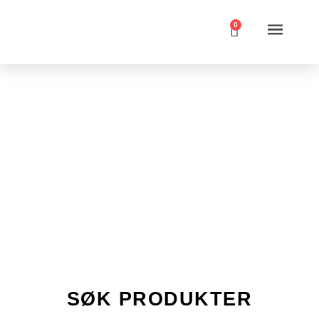
0
Produktkategorier
None
Vis kun produkter som er til salgs
Belysning
Bordlamper
Bare på lager
Gulvlamper
Hadeland Glassverk
Leselamper
MS belysning
Pendler
Plafonder
Spotlights
Taklamper
Vegglamper
Entré
Hagemøbler
Leverandør
SØK PRODUKTER
Møbelpleie
På lager nå