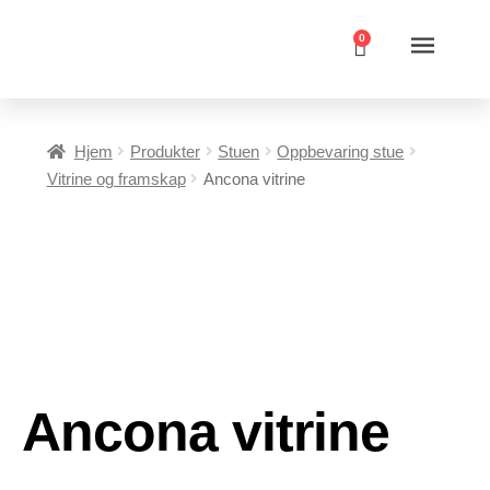
0
Hjem
Produkter
Stuen
Oppbevaring stue
Vitrine og framskap
Ancona vitrine
Ancona vitrine