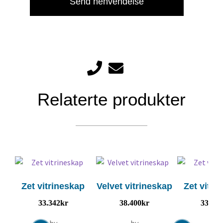
Send henvendelse
Relaterte produkter
Zet vitrineskap
Velvet vitrineskap
Zet vitri
33.342
kr
38.400
kr
33.342