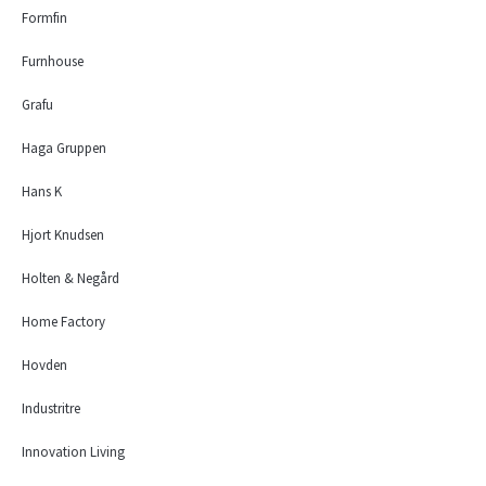
Formfin
Furnhouse
Grafu
Haga Gruppen
Hans K
Hjort Knudsen
Holten & Negård
Home Factory
Hovden
Industritre
Innovation Living