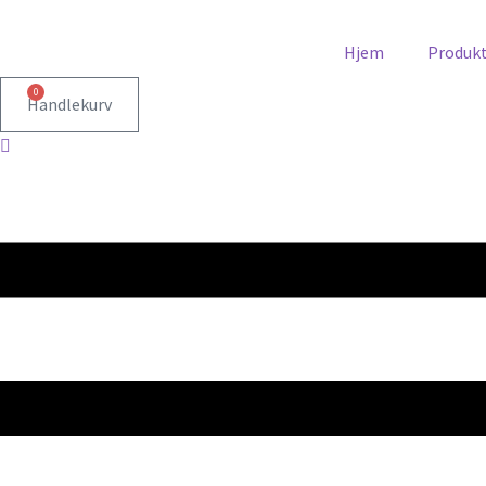
Hjem
Produk
0
Handlekurv