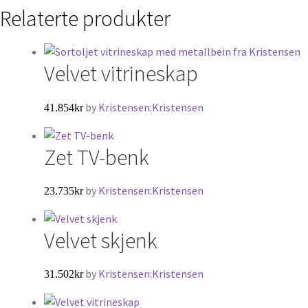
Relaterte produkter
Velvet vitrineskap
by
Kristensen:Kristensen
41.854
kr
Zet TV-benk
by
Kristensen:Kristensen
23.735
kr
Velvet skjenk
by
Kristensen:Kristensen
31.502
kr