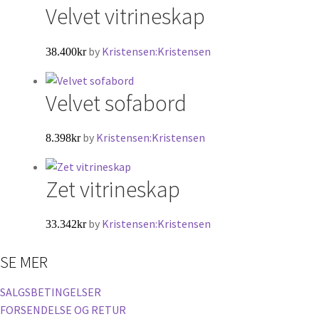
Velvet vitrineskap
by
Kristensen:Kristensen
38.400
kr
Velvet sofabord
by
Kristensen:Kristensen
8.398
kr
Zet vitrineskap
by
Kristensen:Kristensen
33.342
kr
SE MER
SALGSBETINGELSER
FORSENDELSE OG RETUR