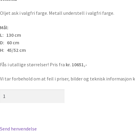
Oljet ask i valgfri farge. Metall understell i valgfri farge.
Mål:
L: 130 cm
D: 60 cm
H: 45/52 cm
Fås i utallige størrelser! Pris fra
kr. 10651,-
Vi tar forbehold om at feil i priser, bilder og teknisk informasjo
Zet
sofabord
antall
Send henvendelse