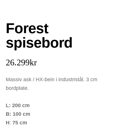
Forest
spisebord
26.299
kr
Massiv ask / HX-bein i industristål. 3 cm
bordplate.
L: 200 cm
B: 100 cm
H
:
75 cm