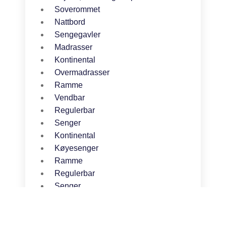
Soverommet
Nattbord
Sengegavler
Madrasser
Kontinental
Overmadrasser
Ramme
Vendbar
Regulerbar
Senger
Kontinental
Køyesenger
Ramme
Regulerbar
Senger
Sovesofa
Kommoder
Barne- og ungdomsrom