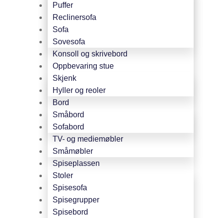
Puffer
Reclinersofa
Sofa
Sovesofa
Konsoll og skrivebord
Oppbevaring stue
Skjenk
Hyller og reoler
Bord
Småbord
Sofabord
TV- og mediemøbler
Småmøbler
Spiseplassen
Stoler
Spisesofa
Spisegrupper
Spisebord