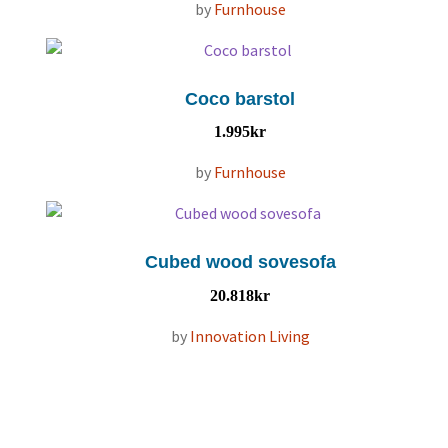
by
Furnhouse
Coco barstol
1.995
kr
by
Furnhouse
Cubed wood sovesofa
20.818
kr
by
Innovation Living