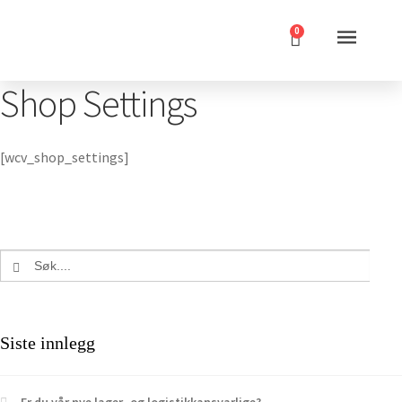
0
Shop Settings
[wcv_shop_settings]
Search Button
Search
for:
Siste innlegg
Er du vår nye lager- og logistikkansvarlige?